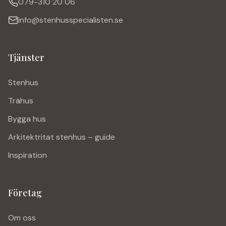
079-310 20 06
info@stenhusspecialisten.se
Tjänster
Stenhus
Trähus
Bygga hus
Arkitektritat stenhus – guide
Inspiration
Företag
Om oss