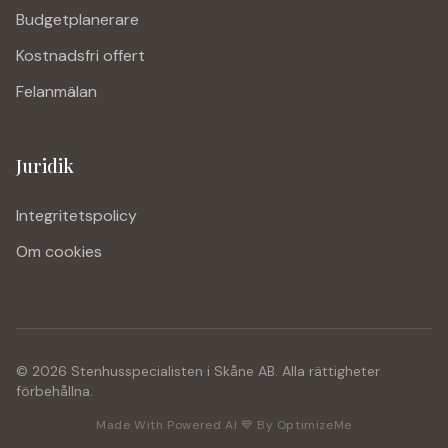
Budgetplanerare
Kostnadsfri offert
Felanmälan
Juridik
Integritetspolicy
Om cookies
©
2026
Stenhusspecialisten i Skåne AB. Alla rättigheter
förbehållna.
Made With Powered AI 💙 By OptimizeMe